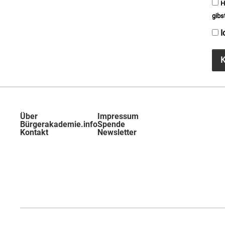
H
gibst
I
K
Über
Impressum
Bürgerakademie.info
Spende
Kontakt
Newsletter