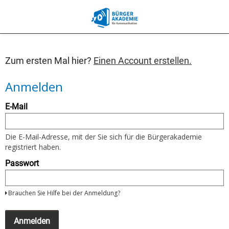
Zum ersten Mal hier?
Einen Account erstellen.
Anmelden
Um
E-Mail
sich
anzumelden
nutzen
Sie
Die E-Mail-Adresse, mit der Sie sich für die Bürgerakademie
bitte
registriert haben.
Ihre
E-
Passwort
Mail
Adresse
und
Brauchen Sie Hilfe bei der Anmeldung?
Ihr
Passwort
Wenn
Sie
Anmelden
noch