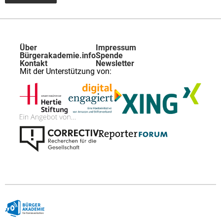
kein
Account
haben,
nutzen
Sie
den
Über
Impressum
unteren
Bürgerakademie.info
Spende
Button,
Kontakt
Newsletter
um
Mit der Unterstützung von:
sich
zu
registrieren.